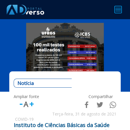

Notícia
Ampliar fonte
Compartilhar
-
+
A



Terça-feira, 31 de agosto de 2021
COVID-19
Instituto de Ciências Básicas da Saúde