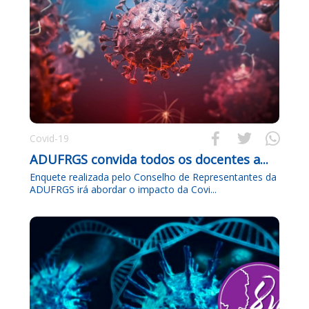



Covid-19
ADUFRGS convida todos os docentes a...
Enquete realizada pelo Conselho de Representantes da
ADUFRGS irá abordar o impacto da Covi...